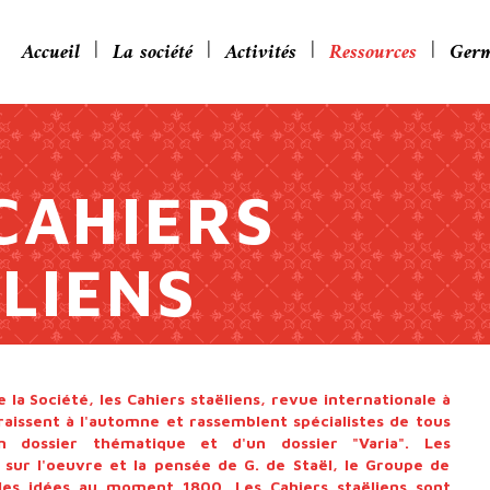
Accueil
La société
Activités
Ressources
Germ
CAHIERS
LIENS
e la Société, les Cahiers staëliens, revue internationale à
raissent à l'automne et rassemblent spécialistes de tous
n dossier thématique et d'un dossier "Varia". Les
 sur l'oeuvre et la pensée de G. de Staël, le Groupe de
 des idées au moment 1800. Les Cahiers staëliens sont