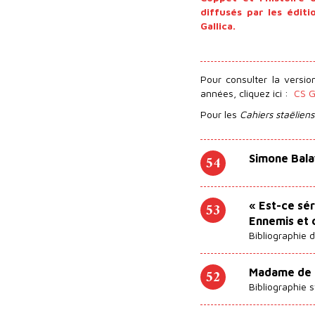
diffusés par les édit
Gallica.
Pour consulter la versi
années, cliquez ici :
CS Ga
Pour les
Cahiers staëliens
54
Simone Bala
53
« Est-ce sé
Ennemis et 
Bibliographie
52
Madame de S
Bibliographie 