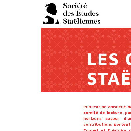
Panneau de gestion des cookies
LES 
STAË
Publication annuelle d
comité de lecture, pa
horizons autour d'u
contributions portent
Coppet et l'histoire