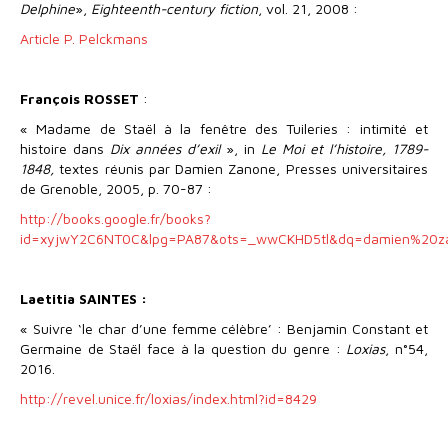
Delphine
»,
Eighteenth-century fiction
, vol. 21, 2008 :
Article P. Pelckmans
François ROSSET
:
« Madame de Staël à la fenêtre des Tuileries : intimité et
histoire dans
Dix années d’exil
», in
Le Moi et l’histoire, 1789-
1848,
textes réunis par Damien Zanone, Presses universitaires
de Grenoble, 2005, p. 70-87 :
http://books.google.fr/books?
id=xyjwY2C6NT0C&lpg=PA87&ots=_wwCKHD5tl&dq=damien%20z
Laetitia SAINTES :
« Suivre ‘le char d’une femme célèbre’ : Benjamin Constant et
Germaine de Staël face à la question du genre :
Loxias
, n°54,
2016.
http://revel.unice.fr/loxias/index.html?id=8429