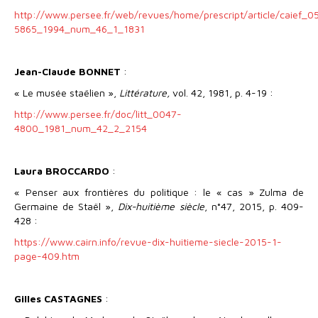
http://www.persee.fr/web/revues/home/prescript/article/caief_0
5865_1994_num_46_1_1831
Jean-Claude BONNET
:
« Le musée staëlien »,
Littérature,
vol. 42, 1981, p. 4-19 :
http://www.persee.fr/doc/litt_0047-
4800_1981_num_42_2_2154
Laura BROCCARDO
:
« Penser aux frontières du politique : le « cas » Zulma de
Germaine de Staël »,
Dix-huitième siècle
, n°47, 2015, p. 409-
428 :
https://www.cairn.info/revue-dix-huitieme-siecle-2015-1-
page-409.htm
Gilles CASTAGNES
: