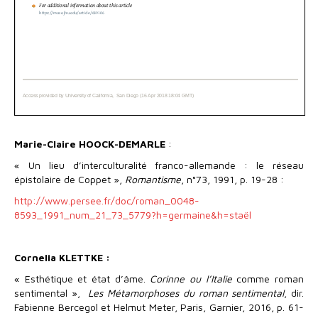
Marie-Claire HOOCK-DEMARLE
:
« Un lieu d’interculturalité franco-allemande : le réseau
épistolaire de Coppet »,
Romantisme
, n°73, 1991, p. 19-28 :
http://www.persee.fr/doc/roman_0048-
8593_1991_num_21_73_5779?h=germaine&h=staël
Cornelia KLETTKE :
« Esthétique et état d’âme.
Corinne ou l’Italie
comme roman
sentimental »,
Les Métamorphoses du roman sentimental
, dir.
Fabienne Bercegol et Helmut Meter, Paris, Garnier, 2016, p. 61-