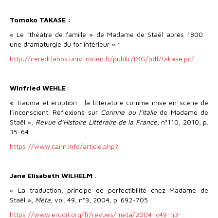
Tomoko TAKASE :
« Le ‘théâtre de famille » de Madame de Staël après 1800 :
une dramaturgie du for intérieur » :
http://ceredi.labos.univ-rouen.fr/public/IMG/pdf/takase.pdf
Winfried WEHLE
:
« Trauma et éruption : la littérature comme mise en scène de
l’inconscient. Réflexions sur
Corinne ou l’Italie
de Madame de
Staël »,
Revue d’Histoire Littéraire de la France
, n°110, 2010, p.
35-64 :
https://www.cairn.info/article.php?
Jane Elisabeth WILHELM
:
« La traduction, principe de perfectibilité chez Madame de
Staël »,
Méta
, vol. 49, n°3, 2004, p. 692-705 :
https://www.erudit.org/fr/revues/meta/2004-v49-n3-