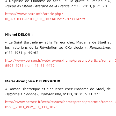
« Delphine de Madame de Staël, ou la quête du malheur »,
Revue d’Histoire Littéraire de la France
, n°113, 2013, p. 71-90.
https://www.cairn.info/article.php?
ID_ARTICLE=RHLF_131_0071&DocId=82332&hits
Michel DELON
:
« La Saint Barthélémy et la Terreur chez Madame de Staël et
les historiens de la Révolution au XIXe siècle »,
Romantisme
,
n°31, 1981, p. 49-62 :
http://www.persee.fr/web/revues/home/prescript/article/roman
8593_1981_num_11_31_4472
Marie-Françoise DELPEYROUX
:
« Roman, rhétorique et éloquence chez Madame de Staël, de
Delphine
à
Corinne
»,
Romantisme
, n°113, 2001, p. 11-27 :
http://www.persee.fr/web/revues/home/prescript/article/roman
8593_2001_num_31_113_1026