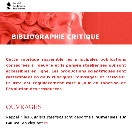
Panneau de gestion des cookies
BIBLIOGRAPHIE CRITIQUE
Cette rubrique rassemble les principales publications
consacrées à l'oeuvre et la pensée staëliennes qui sont
accessibles en ligne. Les productions scientifiques sont
rassemblées en deux rubriques, "ouvrages" et "articles".
La liste est régulièrement mise à jour en fonction de
l'évolution des ressources.
OUVRAGES
Rappel : les
Cahiers staëliens
sont désormais
numérisés sur
Gallica,
en cliquant
ici