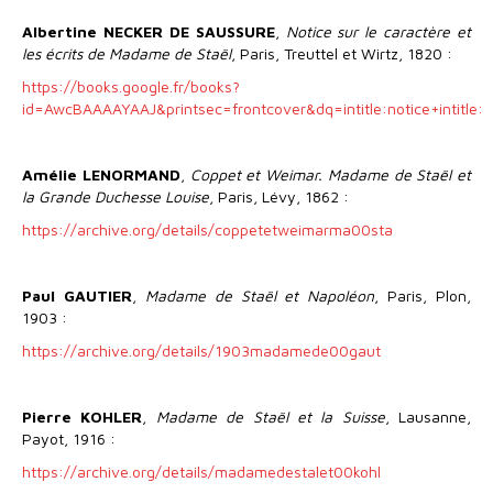
Albertine NECKER DE SAUSSURE
,
Notice sur le caractère et
les écrits de Madame de Staël
, Paris, Treuttel et Wirtz, 1820 :
https://books.google.fr/books?
id=AwcBAAAAYAAJ&printsec=frontcover&dq=intitle:notice+intitle:
Amélie LENORMAND
,
Coppet et Weimar. Madame de Staël et
la Grande Duchesse Louise
, Paris, Lévy, 1862 :
https://archive.org/details/coppetetweimarma00sta
Paul GAUTIER
,
Madame de Staël et Napoléon
, Paris, Plon,
1903 :
https://archive.org/details/1903madamede00gaut
Pierre KOHLER
,
Madame de Staël et la Suisse
, Lausanne,
Payot, 1916 :
https://archive.org/details/madamedestalet00kohl