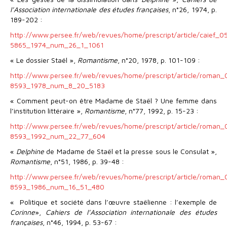
l’Association internationale des études françaises
, n°26, 1974, p.
189-202 :
http://www.persee.fr/web/revues/home/prescript/article/caief_0
5865_1974_num_26_1_1061
« Le dossier Staël »,
Romantisme
, n°20, 1978, p. 101-109 :
http://www.persee.fr/web/revues/home/prescript/article/roman
8593_1978_num_8_20_5183
« Comment peut-on être Madame de Staël ? Une femme dans
l’institution littéraire »,
Romantisme
, n°77, 1992, p. 15-23 :
http://www.persee.fr/web/revues/home/prescript/article/roman
8593_1992_num_22_77_604
«
Delphine
de Madame de Staël et la presse sous le Consulat »,
Romantisme
, n°51, 1986, p. 39-48 :
http://www.persee.fr/web/revues/home/prescript/article/roman
8593_1986_num_16_51_480
« Politique et société dans l’œuvre staëlienne : l’exemple de
Corinne
»,
Cahiers de l’Association internationale des études
françaises
, n°46, 1994, p. 53-67 :