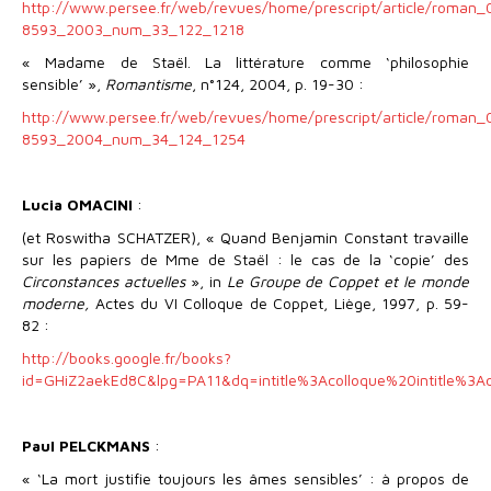
http://www.persee.fr/web/revues/home/prescript/article/roman
8593_2003_num_33_122_1218
« Madame de Staël. La littérature comme ‘philosophie
sensible’ »,
Romantisme
, n°124, 2004, p. 19-30 :
http://www.persee.fr/web/revues/home/prescript/article/roman
8593_2004_num_34_124_1254
Lucia OMACINI
:
(et Roswitha SCHATZER), « Quand Benjamin Constant travaille
sur les papiers de Mme de Staël : le cas de la ‘copie’ des
Circonstances actuelles
», in
Le Groupe de Coppet et le monde
moderne,
Actes du VI Colloque de Coppet, Liège, 1997, p. 59-
82 :
http://books.google.fr/books?
id=GHiZ2aekEd8C&lpg=PA11&dq=intitle%3Acolloque%20intitle%3
Paul PELCKMANS
:
« ‘La mort justifie toujours les âmes sensibles’ : à propos de