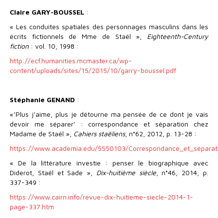
Claire GARY-BOUSSEL
:
« Les conduites spatiales des personnages masculins dans les
écrits fictionnels de Mme de Staël »,
Eighteenth-Century
fiction
: vol. 10, 1998 :
http://ecf.humanities.mcmaster.ca/wp-
content/uploads/sites/15/2015/10/garry-boussel.pdf
Stéphanie GENAND
:
«’Plus j’aime, plus je détourne ma pensée de ce dont je vais
devoir me séparer’ : correspondance et séparation chez
Madame de Staël »,
Cahiers staëliens
, n°62, 2012, p. 13-28 :
https://www.academia.edu/5550103/Correspondance_et_séparat
« De la littérature investie : penser le biographique avec
Diderot, Staël et Sade »,
Dix-huitième siècle
, n°46, 2014, p.
337-349 :
https://www.cairn.info/revue-dix-huitieme-siecle-2014-1-
page-337.htm