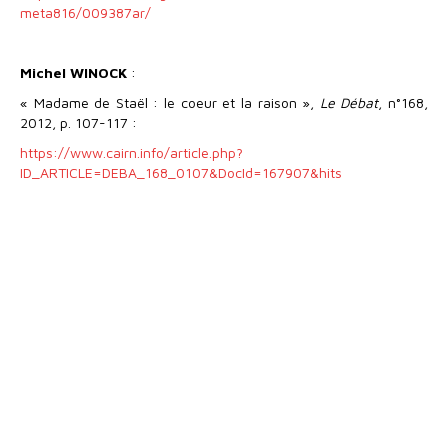
meta816/009387ar/
Michel WINOCK
:
« Madame de Staël : le coeur et la raison »,
Le Débat
, n°168,
2012, p. 107-117 :
https://www.cairn.info/article.php?
ID_ARTICLE=DEBA_168_0107&DocId=167907&hits