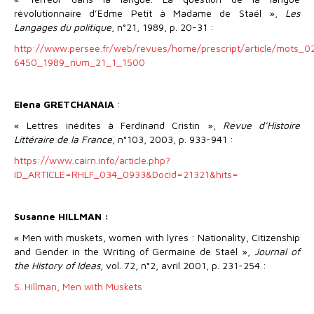
révolutionnaire d’Edme Petit à Madame de Staël »,
Les
Langages du politique
, n°21, 1989, p. 20-31 :
http://www.persee.fr/web/revues/home/prescript/article/mots_0
6450_1989_num_21_1_1500
Elena GRETCHANAIA
:
« Lettres inédites à Ferdinand Cristin »,
Revue d’Histoire
Littéraire de la France
, n°103, 2003, p. 933-941 :
https://www.cairn.info/article.php?
ID_ARTICLE=RHLF_034_0933&DocId=21321&hits=
Susanne HILLMAN :
« Men with muskets, women with lyres : Nationality, Citizenship
and Gender in the Writing of Germaine de Staël »,
Journal of
the History of Ideas
, vol. 72, n°2, avril 2001, p. 231-254 :
S. Hillman, Men with Muskets