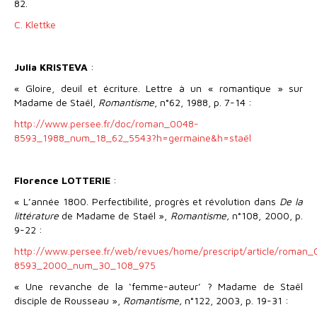
82.
C. Klettke
Julia KRISTEVA
:
« Gloire, deuil et écriture. Lettre à un « romantique » sur
Madame de Staël,
Romantisme
, n°62, 1988, p. 7-14 :
http://www.persee.fr/doc/roman_0048-
8593_1988_num_18_62_5543?h=germaine&h=staël
Florence LOTTERIE
:
« L’année 1800. Perfectibilité, progrès et révolution dans
De la
littérature
de Madame de Staël »,
Romantisme,
n°108, 2000, p.
9-22 :
http://www.persee.fr/web/revues/home/prescript/article/roman
8593_2000_num_30_108_975
« Une revanche de la ‘femme-auteur’ ? Madame de Staël
disciple de Rousseau »,
Romantisme,
n°122, 2003, p. 19-31 :