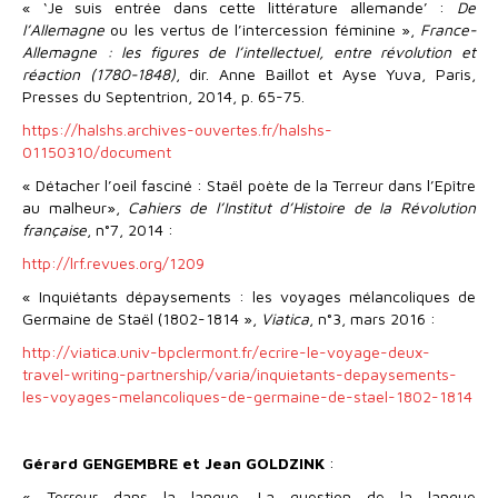
« ‘Je suis entrée dans cette littérature allemande’ :
De
l’Allemagne
ou les vertus de l’intercession féminine »,
France-
Allemagne : les figures de l’intellectuel, entre révolution et
réaction (1780-1848)
, dir. Anne Baillot et Ayse Yuva, Paris,
Presses du Septentrion, 2014, p. 65-75.
https://halshs.archives-ouvertes.fr/halshs-
01150310/document
« Détacher l’oeil fasciné : Staël poète de la Terreur dans l’Epître
au malheur»,
Cahiers de l’Institut d’Histoire de la Révolution
française
, n°7, 2014 :
http://lrf.revues.org/1209
« Inquiétants dépaysements : les voyages mélancoliques de
Germaine de Staël (1802-1814 »,
Viatica
, n°3, mars 2016 :
http://viatica.univ-bpclermont.fr/ecrire-le-voyage-deux-
travel-writing-partnership/varia/inquietants-depaysements-
les-voyages-melancoliques-de-germaine-de-stael-1802-1814
Gérard GENGEMBRE et Jean GOLDZINK
:
« Terreur dans la langue. La question de la langue