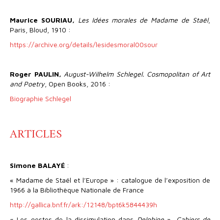
Maurice SOURIAU,
Les Idées morales de Madame de Staël
,
Paris, Bloud, 1910 :
https://archive.org/details/lesidesmoral00sour
Roger PAULIN,
August-Wilhelm Schlegel. Cosmopolitan of Art
and Poetry
, Open Books, 2016 :
Biographie Schlegel
ARTICLES
Simone BALAYÉ
:
« Madame de Staël et l’Europe » : catalogue de l’exposition de
1966 à la Bibliothèque Nationale de France
http://gallica.bnf.fr/ark:/12148/bpt6k5844439h
« Les gestes de la dissimulation dans
Delphine
»,
Cahiers de