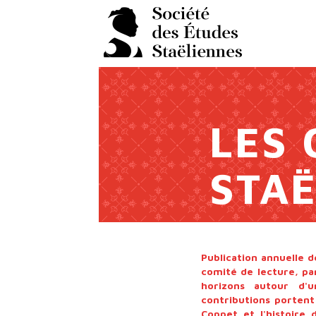
Panneau de gestion des cookies
LES 
STAË
Publication annuelle d
comité de lecture, pa
horizons autour d'u
contributions portent
Coppet et l'histoire