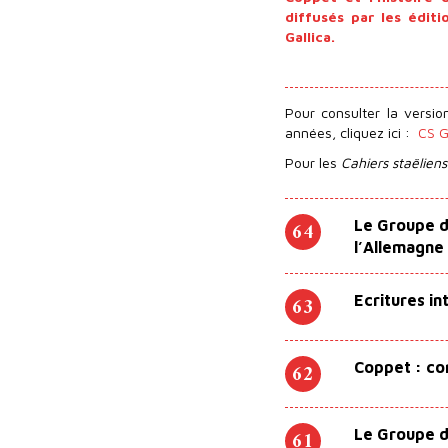
diffusés par les édit
Gallica.
Pour consulter la versi
années, cliquez ici :
CS Ga
Pour les
Cahiers staëliens
64
Le Groupe d
l’Allemagne
63
Ecritures i
62
Coppet : co
61
Le Groupe d