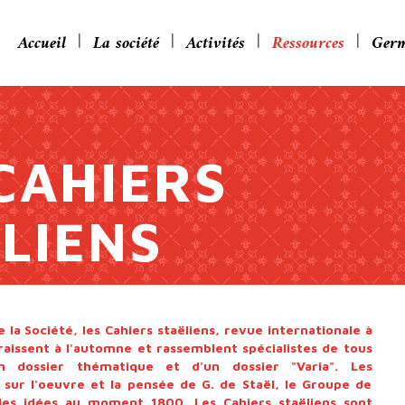
Accueil
La société
Activités
Ressources
Germ
CAHIERS
LIENS
e la Société, les Cahiers staëliens, revue internationale à
raissent à l'automne et rassemblent spécialistes de tous
n dossier thématique et d'un dossier "Varia". Les
 sur l'oeuvre et la pensée de G. de Staël, le Groupe de
 des idées au moment 1800. Les Cahiers staëliens sont