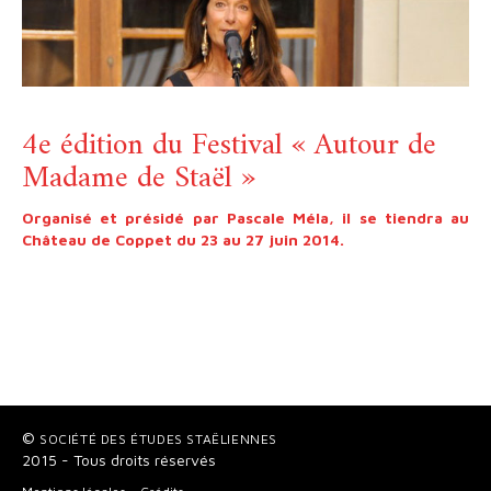
4e édition du Festival « Autour de
Madame de Staël »
Organisé et présidé par Pascale Méla, il se tiendra au
Château de Coppet du 23 au 27 juin 2014.
©
SOCIÉTÉ DES ÉTUDES STAËLIENNES
2015 - Tous droits réservés