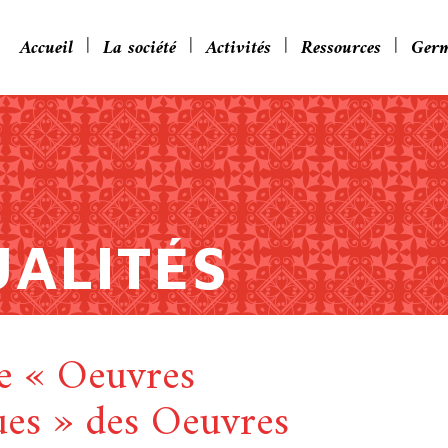
Accueil
La société
Activités
Ressources
Germ
UALITÉS
e « Oeuvres
es » des Oeuvres