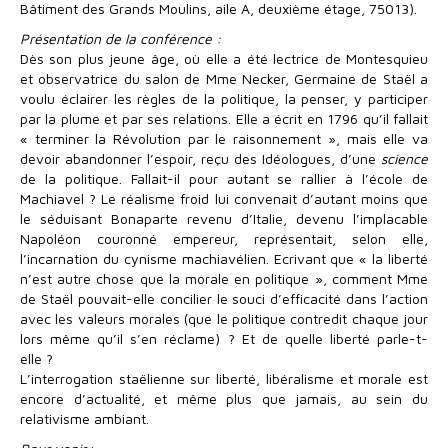
Bâtiment des Grands Moulins, aile A, deuxième étage, 75013).
Présentation de la conférence :
Dès son plus jeune âge, où elle a été lectrice de Montesquieu
et observatrice du salon de Mme Necker, Germaine de Staël a
voulu éclairer les règles de la politique, la penser, y participer
par la plume et par ses relations. Elle a écrit en 1796 qu’il fallait
« terminer la Révolution par le raisonnement », mais elle va
devoir abandonner l’espoir, reçu des Idéologues, d’une
science
de la politique. Fallait-il pour autant se rallier à l’école de
Machiavel ? Le réalisme froid lui convenait d’autant moins que
le séduisant Bonaparte revenu d’Italie, devenu l’implacable
Napoléon couronné empereur, représentait, selon elle,
l’incarnation du cynisme machiavélien. Ecrivant que « la liberté
n’est autre chose que la morale en politique », comment Mme
de Staël pouvait-elle concilier le souci d’efficacité dans l’action
avec les valeurs morales (que le politique contredit chaque jour
lors même qu’il s’en réclame) ? Et de quelle liberté parle-t-
elle ?
L’interrogation staëlienne sur liberté, libéralisme et morale est
encore d’actualité, et même plus que jamais, au sein du
relativisme ambiant.