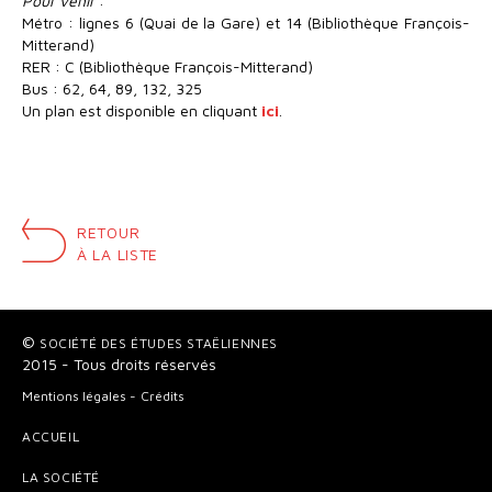
Pour venir
:
Métro : lignes 6 (Quai de la Gare) et 14 (Bibliothèque François-
Mitterand)
RER : C (Bibliothèque François-Mitterand)
Bus : 62, 64, 89, 132, 325
Un plan est disponible en cliquant
ici
.
RETOUR
À LA LISTE
©
SOCIÉTÉ DES ÉTUDES STAËLIENNES
2015 - Tous droits réservés
Mentions légales
Crédits
ACCUEIL
LA SOCIÉTÉ