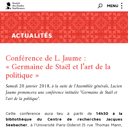
Panneau de gestion des cookies
Bascul
MENU
Rechercher
la
navigat
ACTUALITÉS
Conférence de L. Jaume :
« Germaine de Staël et l’art de la
politique »
Samedi 20 janvier 2018, à la suite de l'Assemblée générale, Lucien
Jaume prononcera une conférence intitulée "Germaine de Staël et
l'art de la politique".
Cette conférence aura lieu à partir de
14h30 à la
bibliothèque du Centre de recherches Jacques
Seebacher
, à l’Université Paris-Diderot (5 rue Thomas Mann,